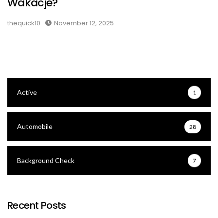
Wakacje?
thequick10
November 12, 2025
Active
1
Automobile
28
Background Check
7
Recent Posts