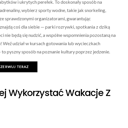
bytków i ukrytych perełek. To doskonały sposób na
adrenaliny, wybierz sporty wodne, takie jak snorkeling,
 ze sprawdzonymi organizatorami, gwarantując
ajdą coś dla siebie — parki rozrywki, spotkania z dziką
eci nie będą się nudzić, a wspólne wspomnienia pozostaną na
h! Weź udział w kursach gotowania lub wycieczkach
— to pyszny sposób na poznanie kultury poprzez jedzenie.
EZERWUJ TERAZ
iej Wykorzystać Wakacje Z