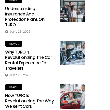
TRAVEL
Understanding
Insurance And
Protection Plans On
TURO
June 23, 2026
TRAVEL
Why TURO Is
Revolutionizing The Car
Rental Experience For
Travelers
June 23, 2026
TRAVEL
How TURO Is
Revolutionizing The Way
We Rent Cars