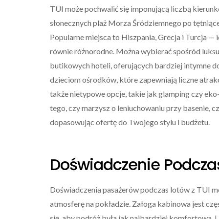
TUI może pochwalić się imponującą liczbą kierun
słonecznych plaż Morza Śródziemnego po tętniące 
Popularne miejsca to Hiszpania, Grecja i Turcja — 
równie różnorodne. Można wybierać spośród luksus
butikowych hoteli, oferujących bardziej intymne 
dzieciom ośrodków, które zapewniają liczne atrak
także nietypowe opcje, takie jak glamping czy eko
tego, czy marzysz o leniuchowaniu przy basenie, cz
dopasowując ofertę do Twojego stylu i budżetu.
Doświadczenie Podczas 
Doświadczenia pasażerów podczas lotów z TUI mog
atmosferę na pokładzie. Załoga kabinowa jest czę
się, aby podróż była jak najbardziej komfortowa. 