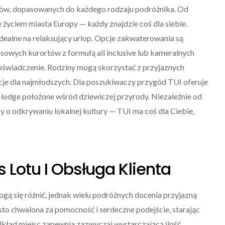
ków, dopasowanych do każdego rodzaju podróżnika. Od
życiem miasta Europy — każdy znajdzie coś dla siebie.
idealne na relaksujący urlop. Opcje zakwaterowania są
owych kurortów z formułą all inclusive lub kameralnych
doświadczenie. Rodziny mogą skorzystać z przyjaznych
cje dla najmłodszych. Dla poszukiwaczy przygód TUI oferuje
-lodge położone wśród dziewiczej przyrody. Niezależnie od
y o odkrywaniu lokalnej kultury — TUI ma coś dla Ciebie,
Lotu I Obsługa Klienta
ą się różnić, jednak wielu podróżnych docenia przyjazną
sto chwalona za pomocność i serdeczne podejście, starając
Układ miejsc zapewnia zazwyczaj wystarczającą ilość