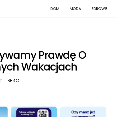
DOM
MODA
ZDROWIE
krywamy Prawdę O
ych Wakacjach
f
629