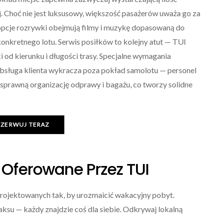
j. Choć nie jest luksusowy, większość pasażerów uważa go za
opcje rozrywki obejmują filmy i muzykę dopasowaną do
onkretnego lotu. Serwis posiłków to kolejny atut — TUI
i od kierunku i długości trasy. Specjalne wymagania
Obsługa klienta wykracza poza pokład samolotu — personel
sprawną organizację odprawy i bagażu, co tworzy solidne
EZERWUJ TERAZ
 Oferowane Przez TUI
projektowanych tak, by urozmaicić wakacyjny pobyt.
aksu — każdy znajdzie coś dla siebie. Odkrywaj lokalną