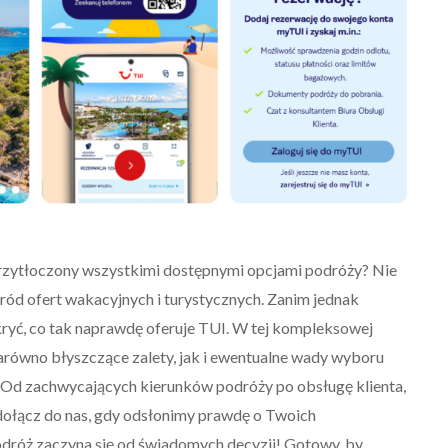
przytłoczony wszystkimi dostępnymi opcjami podróży? Nie
ród ofert wakacyjnych i turystycznych. Zanim jednak
dkryć, co tak naprawdę oferuje TUI. W tej kompleksowej
zarówno błyszczące zalety, jak i ewentualne wady wyboru
. Od zachwycających kierunków podróży po obsługę klienta,
ołącz do nas, gdy odsłonimy prawdę o Twoich
dróż zaczyna się od świadomych decyzji! Gotowy, by