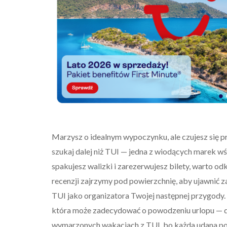
Marzysz o idealnym wypoczynku, ale czujesz się 
szukaj dalej niż TUI — jedna z wiodących marek wś
spakujesz walizki i zarezerwujesz bilety, warto o
recenzji zajrzymy pod powierzchnię, aby ujawnić 
TUI jako organizatora Twojej następnej przygody
która może zadecydować o powodzeniu urlopu — d
wymarzonych wakacjach z TUI, bo każda udana po