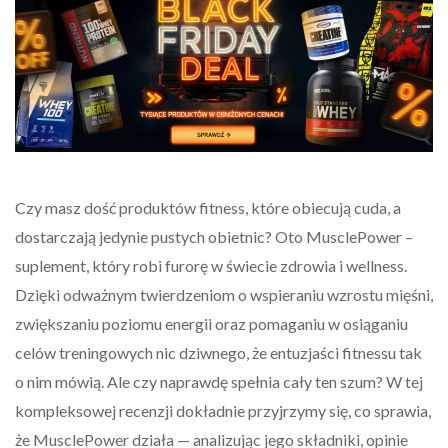
Czy masz dość produktów fitness, które obiecują cuda, a
dostarczają jedynie pustych obietnic? Oto MusclePower –
suplement, który robi furorę w świecie zdrowia i wellness.
Dzięki odważnym twierdzeniom o wspieraniu wzrostu mięśni,
zwiększaniu poziomu energii oraz pomaganiu w osiąganiu
celów treningowych nic dziwnego, że entuzjaści fitnessu tak
o nim mówią. Ale czy naprawdę spełnia cały ten szum? W tej
kompleksowej recenzji dokładnie przyjrzymy się, co sprawia,
że MusclePower działa — analizując jego składniki, opinie