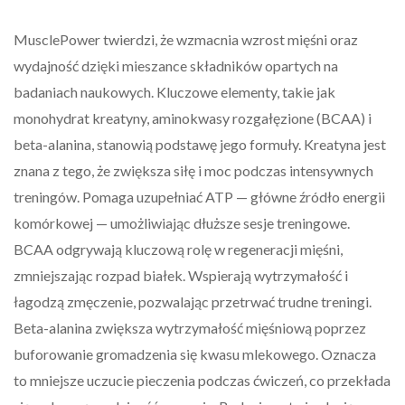
MusclePower twierdzi, że wzmacnia wzrost mięśni oraz
wydajność dzięki mieszance składników opartych na
badaniach naukowych. Kluczowe elementy, takie jak
monohydrat kreatyny, aminokwasy rozgałęzione (BCAA) i
beta-alanina, stanowią podstawę jego formuły. Kreatyna jest
znana z tego, że zwiększa siłę i moc podczas intensywnych
treningów. Pomaga uzupełniać ATP — główne źródło energii
komórkowej — umożliwiając dłuższe sesje treningowe.
BCAA odgrywają kluczową rolę w regeneracji mięśni,
zmniejszając rozpad białek. Wspierają wytrzymałość i
łagodzą zmęczenie, pozwalając przetrwać trudne treningi.
Beta-alanina zwiększa wytrzymałość mięśniową poprzez
buforowanie gromadzenia się kwasu mlekowego. Oznacza
to mniejsze uczucie pieczenia podczas ćwiczeń, co przekłada