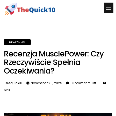
HEALTH-PL
Recenzja MusclePower: Czy
Rzeczywiście Spełnia
Oczekiwania?
Thequick10
November 20, 2025
Comments Off
623