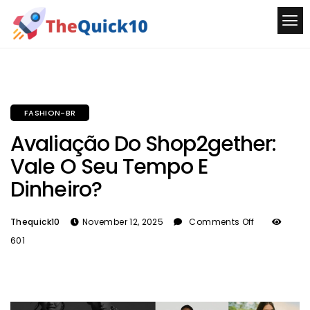
FASHION-BR
Avaliação Do Shop2gether:
Vale O Seu Tempo E
Dinheiro?
Thequick10
November 12, 2025
Comments Off
601