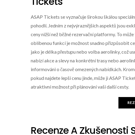
Tickets
ASAP Tickets se vyznačuje širokou škálou speciální
pohodlí. Jedním z nejvýraznějších aspektů jsou exkl
ceny nižší než běžné rezervační platformy. To může
oblíbenou funkcí je možnost snadno přizpůsobit ces
jako je délka přestupu nebo volba aerolinky, což us
nabízí akce a slevy na konkrétní trasy nebo aeroli
informováni o časově omezených nabídkách. Kromě t
pokud najdete lepší cenu jinde, může ji ASAP Ticke
atraktivní možnost při plánování vaší další cesty.
REZ
Recenze A Zkušenosti 