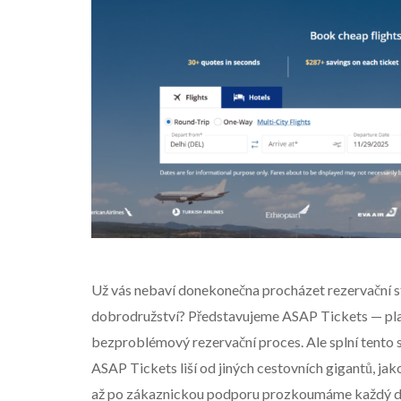
Už vás nebaví donekonečna procházet rezervační str
dobrodružství? Představujeme ASAP Tickets — platf
bezproblémový rezervační proces. Ale splní tento s
ASAP Tickets liší od jiných cestovních gigantů, ja
až po zákaznickou podporu prozkoumáme každý detai