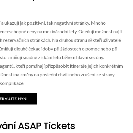
a ukazují jak pozitivní, tak negativní stránky. Mnoho
renceschopné ceny na mezinárodní lety. Oceňují možnost najít
h rezervačních stránkách. Na druhou stranu někteří uživatelé
Zmiňují dlouhé čekací doby při žádostech o pomoc nebo při
asto zmiňují snadné získání letu během hlavní sezóny.
entů, kteří pomáhají přizpůsobit itineráře jejich konkrétním
tížnosti na změny na poslední chvíli nebo zrušení ze strany
 komplikace.
ERVUJTE NYNI
ívání ASAP Tickets