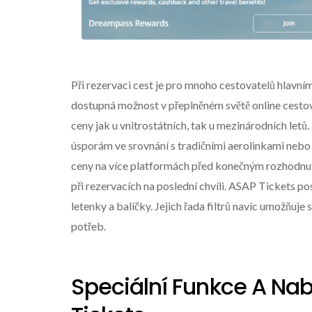
Při rezervaci cest je pro mnoho cestovatelů hlavn
dostupná možnost v přeplněném světě online cesto
ceny jak u vnitrostátních, tak u mezinárodních letů
úsporám ve srovnání s tradičními aerolinkami nebo 
ceny na více platformách před konečným rozhodnutím.
při rezervacích na poslední chvíli. ASAP Tickets po
letenky a balíčky. Jejich řada filtrů navíc umožňuj
potřeb.
Speciální Funkce A Nab