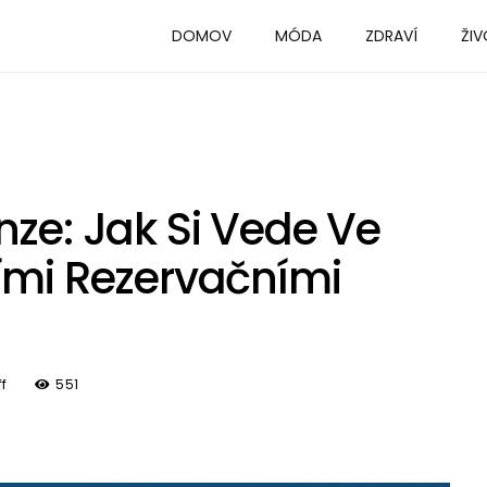
DOMOV
MÓDA
ZDRAVÍ
ŽIV
nze: Jak Si Vede Ve
ími Rezervačními
f
551