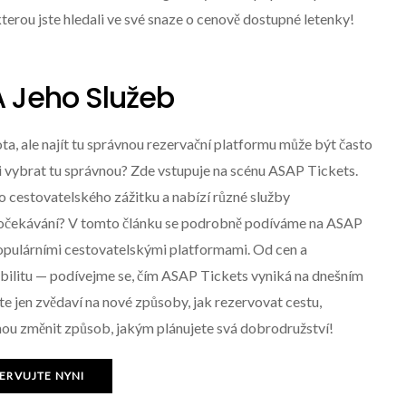
kterou jste hledali ve své snaze o cenově dostupné letenky!
A Jeho Služeb
ta, ale najít tu správnou rezervační platformu může být často
 si vybrat tu správnou? Zde vstupuje na scénu ASAP Tickets.
o cestovatelského zážitku a nabízí různé služby
í očekávání? V tomto článku se podrobně podíváme na ASAP
i populárními cestovatelskými platformami. Od cen a
exibilitu — podívejme se, čím ASAP Tickets vyniká na dnešním
ste jen zvědaví na nové způsoby, jak rezervovat cestu,
hou změnit způsob, jakým plánujete svá dobrodružství!
ERVUJTE NYNI