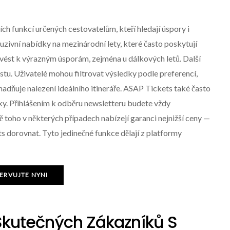
ch funkcí určených cestovatelům, kteří hledají úspory i
uzivní nabídky na mezinárodní lety, které často poskytují
 vést k výrazným úsporám, zejména u dálkových letů. Další
tu. Uživatelé mohou filtrovat výsledky podle preferencí,
nadňuje nalezení ideálního itineráře. ASAP Tickets také často
nky. Přihlášením k odběru newsletteru budete vždy
oho v některých případech nabízejí garanci nejnižší ceny —
ts dorovnat. Tyto jedinečné funkce dělají z platformy
ERVUJTE NYNI
Skutečných Zákazníků S