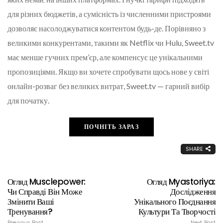
для різних бюджетів, а сумісність із численними пристроями
дозволяє насолоджуватися контентом будь-де. Порівняно з
великими конкурентами, такими як Netflix чи Hulu, Sweet.tv
має менше гучних прем’єр, але компенсує це унікальними
пропозиціями. Якщо ви хочете спробувати щось нове у світі
онлайн-розваг без великих витрат, Sweet.tv — гарний вибір
для початку.
ПОЧНІТЬ ЗАРАЗ
SHARE
Огляд Musclepower:
Огляд Myastoriya:
Чи Справді Він Може
Дослідження
Змінити Ваші
Унікального Поєднання
Тренування?
Культури Та Творчості
Previous Post
Next Post