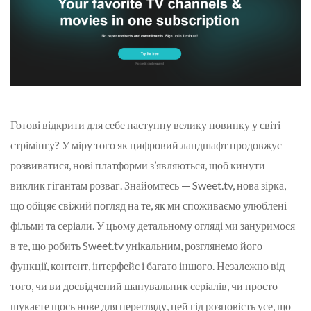
Готові відкрити для себе наступну велику новинку у світі
стрімінгу? У міру того як цифровий ландшафт продовжує
розвиватися, нові платформи з’являються, щоб кинути
виклик гігантам розваг. Знайомтесь — Sweet.tv, нова зірка,
що обіцяє свіжий погляд на те, як ми споживаємо улюблені
фільми та серіали. У цьому детальному огляді ми зануримося
в те, що робить Sweet.tv унікальним, розглянемо його
функції, контент, інтерфейс і багато іншого. Незалежно від
того, чи ви досвідчений шанувальник серіалів, чи просто
шукаєте щось нове для перегляду, цей гід розповість усе, що