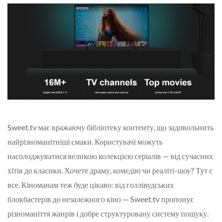
Sweet.tv має вражаючу бібліотеку контенту, що задовольнить
найрізноманітніші смаки. Користувачі можуть
насолоджуватися великою колекцією серіалів — від сучасних
хітів до класики. Хочете драму, комедію чи реаліті-шоу? Тут є
все. Кіноманам теж буде цікаво: від голлівудських
блокбастерів до незалежного кіно — Sweet.tv пропонує
різноманіття жанрів і добре структуровану систему пошуку.