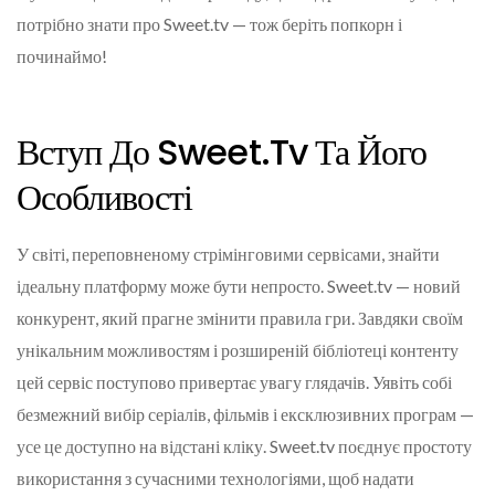
потрібно знати про Sweet.tv — тож беріть попкорн і
починаймо!
Вступ До Sweet.tv Та Його
Особливості
У світі, переповненому стрімінговими сервісами, знайти
ідеальну платформу може бути непросто. Sweet.tv — новий
конкурент, який прагне змінити правила гри. Завдяки своїм
унікальним можливостям і розширеній бібліотеці контенту
цей сервіс поступово привертає увагу глядачів. Уявіть собі
безмежний вибір серіалів, фільмів і ексклюзивних програм —
усе це доступно на відстані кліку. Sweet.tv поєднує простоту
використання з сучасними технологіями, щоб надати